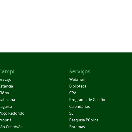
Campi
Serviços
Aracaju
Webmail
Estância
Biblioteca
Glória
CPA
Itabaiana
Programa de Gestão
Lagarto
Calendários
Poço Redondo
SEI
Propriá
Pesquisa Pública
São Cristóvão
Sistemas