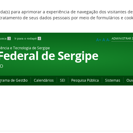
zada(s) para aprimorar a experiência de navegação dos visitantes de
 e tratamento de seus dados pessoais por meio de formulários e coo
ADMINISTRAR S
 busca
3
Ir para o rodapé
4
A+
A
A-
iência e Tecnologia de Sergipe
 Federal de Sergipe
ÃO
grama de Gestão
Calendários
SEI
Pesquisa Pública
Sistemas
Ouv