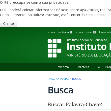
O IFS preocupa-se com a sua privacidade
O IFS poderá coletar informações básicas sobre a(s) visita(s) reali
Dados Pessoais. Ao utilizar este site, você concorda com a coleta
Ciente
Ir para o conteúdo
1
Ir para o menu
2
Ir para a
Instituto Federal de Educação, C
Instituto
MINISTÉRIO DA EDUCAÇ
Webmail
Biblioteca
CPA
Pro
PÁGINA INICIAL
>
BUSCA
Busca
Buscar Palavra-Chave: