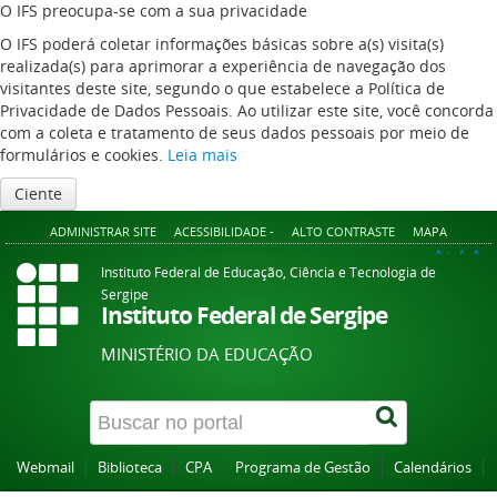
O IFS preocupa-se com a sua privacidade
O IFS poderá coletar informações básicas sobre a(s) visita(s)
realizada(s) para aprimorar a experiência de navegação dos
visitantes deste site, segundo o que estabelece a Política de
Privacidade de Dados Pessoais. Ao utilizar este site, você concorda
com a coleta e tratamento de seus dados pessoais por meio de
formulários e cookies.
Leia mais
Ciente
ADMINISTRAR SITE
ACESSIBILIDADE -
ALTO CONTRASTE
MAPA
A+
A
A-
Instituto Federal de Educação, Ciência e Tecnologia de
Sergipe
Instituto Federal de Sergipe
MINISTÉRIO DA EDUCAÇÃO
Webmail
Biblioteca
CPA
Programa de Gestão
Calendários