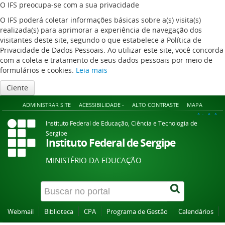
O IFS preocupa-se com a sua privacidade
O IFS poderá coletar informações básicas sobre a(s) visita(s)
realizada(s) para aprimorar a experiência de navegação dos
visitantes deste site, segundo o que estabelece a Política de
Privacidade de Dados Pessoais. Ao utilizar este site, você concorda
com a coleta e tratamento de seus dados pessoais por meio de
formulários e cookies.
Leia mais
Ciente
ADMINISTRAR SITE
ACESSIBILIDADE -
ALTO CONTRASTE
MAPA
A+
A
A-
Instituto Federal de Educação, Ciência e Tecnologia de
Sergipe
Instituto Federal de Sergipe
MINISTÉRIO DA EDUCAÇÃO
Webmail
Biblioteca
CPA
Programa de Gestão
Calendários