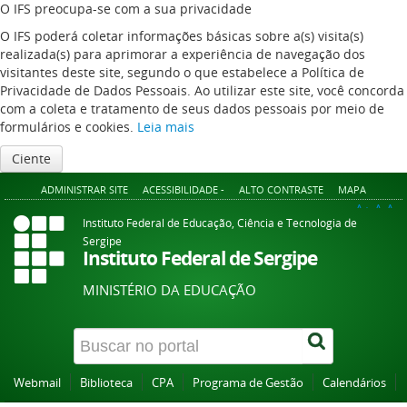
O IFS preocupa-se com a sua privacidade
O IFS poderá coletar informações básicas sobre a(s) visita(s)
realizada(s) para aprimorar a experiência de navegação dos
visitantes deste site, segundo o que estabelece a Política de
Privacidade de Dados Pessoais. Ao utilizar este site, você concorda
com a coleta e tratamento de seus dados pessoais por meio de
formulários e cookies.
Leia mais
Ciente
ADMINISTRAR SITE
ACESSIBILIDADE -
ALTO CONTRASTE
MAPA
A+
A
A-
Instituto Federal de Educação, Ciência e Tecnologia de
Sergipe
Instituto Federal de Sergipe
MINISTÉRIO DA EDUCAÇÃO
Webmail
Biblioteca
CPA
Programa de Gestão
Calendários