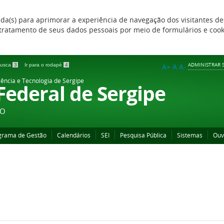
zada(s) para aprimorar a experiência de navegação dos visitantes de
 e tratamento de seus dados pessoais por meio de formulários e coo
ADMINISTRAR S
 busca
3
Ir para o rodapé
4
A+
A
A-
iência e Tecnologia de Sergipe
 Federal de Sergipe
ÃO
grama de Gestão
Calendários
SEI
Pesquisa Pública
Sistemas
Ouv