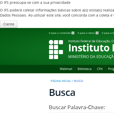
O IFS preocupa-se com a sua privacidade
O IFS poderá coletar informações básicas sobre a(s) visita(s) reali
Dados Pessoais. Ao utilizar este site, você concorda com a coleta
Ciente
Ir para o conteúdo
1
Ir para o menu
2
Ir para a
Instituto Federal de Educação, C
Instituto
MINISTÉRIO DA EDUCAÇ
Webmail
Biblioteca
CPA
Pro
PÁGINA INICIAL
>
BUSCA
Busca
Buscar Palavra-Chave: