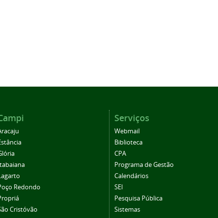
Campi
Serviços
Aracaju
Webmail
Estância
Biblioteca
Glória
CPA
Itabaiana
Programa de Gestão
Lagarto
Calendários
Poço Redondo
SEI
Propriá
Pesquisa Pública
São Cristóvão
Sistemas