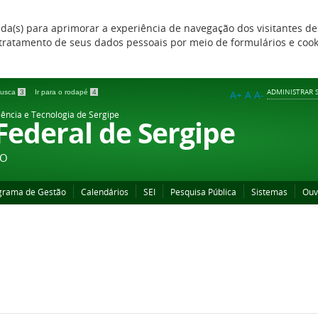
zada(s) para aprimorar a experiência de navegação dos visitantes de
 e tratamento de seus dados pessoais por meio de formulários e coo
ADMINISTRAR S
 busca
3
Ir para o rodapé
4
A+
A
A-
iência e Tecnologia de Sergipe
 Federal de Sergipe
ÃO
grama de Gestão
Calendários
SEI
Pesquisa Pública
Sistemas
Ouv