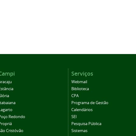
Campi
Serviços
Aracaju
Webmail
Estância
Biblioteca
Glória
CPA
Itabaiana
Programa de Gestão
Lagarto
Calendários
Poço Redondo
SEI
Propriá
Pesquisa Pública
São Cristóvão
Sistemas