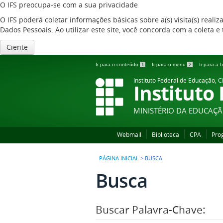
O IFS preocupa-se com a sua privacidade
O IFS poderá coletar informações básicas sobre a(s) visita(s) reali
Dados Pessoais. Ao utilizar este site, você concorda com a coleta
Ciente
Ir para o conteúdo
1
Ir para o menu
2
Ir para a
Instituto Federal de Educação, C
Instituto
MINISTÉRIO DA EDUCAÇ
Webmail
Biblioteca
CPA
Pro
PÁGINA INICIAL
>
BUSCA
Busca
Buscar Palavra-Chave: