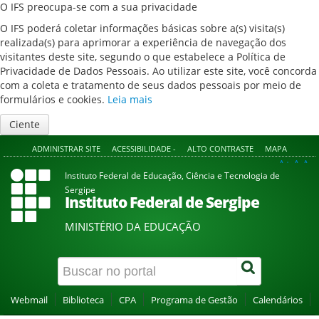
O IFS preocupa-se com a sua privacidade
O IFS poderá coletar informações básicas sobre a(s) visita(s)
realizada(s) para aprimorar a experiência de navegação dos
visitantes deste site, segundo o que estabelece a Política de
Privacidade de Dados Pessoais. Ao utilizar este site, você concorda
com a coleta e tratamento de seus dados pessoais por meio de
formulários e cookies.
Leia mais
Ciente
ADMINISTRAR SITE
ACESSIBILIDADE -
ALTO CONTRASTE
MAPA
A+
A
A-
Instituto Federal de Educação, Ciência e Tecnologia de
Sergipe
Instituto Federal de Sergipe
MINISTÉRIO DA EDUCAÇÃO
Webmail
Biblioteca
CPA
Programa de Gestão
Calendários