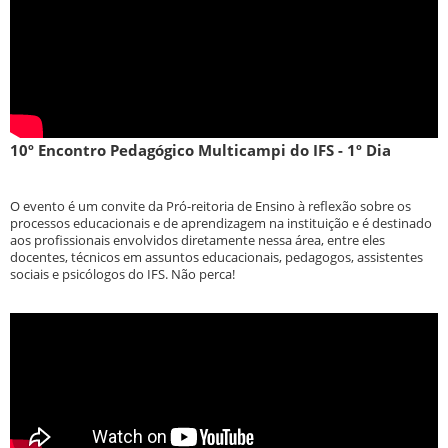
10º Encontro Pedagógico Multicampi do IFS - 1º Dia
O evento é um convite da Pró-reitoria de Ensino à reflexão sobre os
processos educacionais e de aprendizagem na instituição e é destinado
aos profissionais envolvidos diretamente nessa área, entre eles
docentes, técnicos em assuntos educacionais, pedagogos, assistentes
sociais e psicólogos do IFS. Não perca!