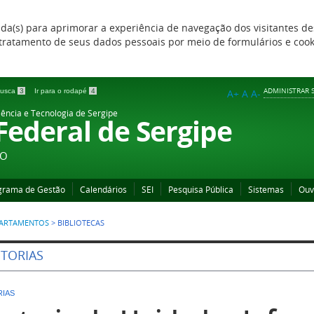
zada(s) para aprimorar a experiência de navegação dos visitantes de
 e tratamento de seus dados pessoais por meio de formulários e coo
ADMINISTRAR S
 busca
3
Ir para o rodapé
4
A+
A
A-
iência e Tecnologia de Sergipe
 Federal de Sergipe
ÃO
grama de Gestão
Calendários
SEI
Pesquisa Pública
Sistemas
Ouv
PARTAMENTOS
>
BIBLIOTECAS
ETORIAS
RIAS