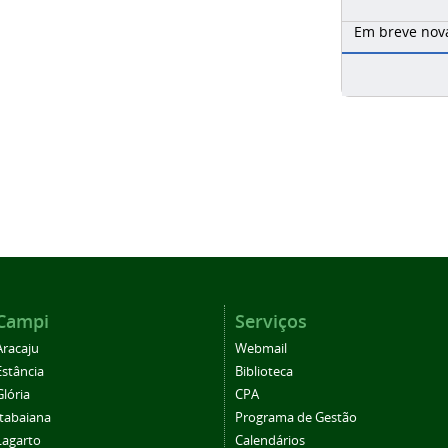
Em breve nova
Campi
Serviços
Aracaju
Webmail
Estância
Biblioteca
Glória
CPA
Itabaiana
Programa de Gestão
Lagarto
Calendários