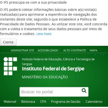
O IFS preocupa-se com a sua privacidade
O IFS poderá coletar informações básicas sobre a(s) visita(s)
realizada(s) para aprimorar a experiência de navegação dos
visitantes deste site, segundo o que estabelece a Política de
Privacidade de Dados Pessoais. Ao utilizar este site, você concorda
com a coleta e tratamento de seus dados pessoais por meio de
formulários e cookies.
Leia mais
Ciente
ADMINISTRAR SITE
ACESSIBILIDADE -
ALTO CONTRASTE
MAPA
A+
A
A-
Instituto Federal de Educação, Ciência e Tecnologia de
Sergipe
Instituto Federal de Sergipe
MINISTÉRIO DA EDUCAÇÃO
Webmail
Biblioteca
CPA
Programa de Gestão
Calendários