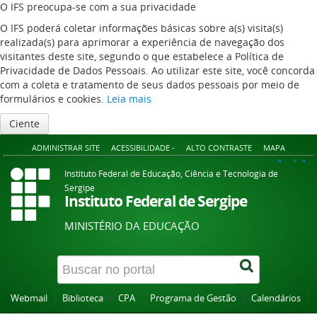
O IFS preocupa-se com a sua privacidade
O IFS poderá coletar informações básicas sobre a(s) visita(s)
realizada(s) para aprimorar a experiência de navegação dos
visitantes deste site, segundo o que estabelece a Política de
Privacidade de Dados Pessoais. Ao utilizar este site, você concorda
com a coleta e tratamento de seus dados pessoais por meio de
formulários e cookies.
Leia mais
Ciente
ADMINISTRAR SITE
ACESSIBILIDADE -
ALTO CONTRASTE
MAPA
A+
A
A-
Instituto Federal de Educação, Ciência e Tecnologia de
Sergipe
Instituto Federal de Sergipe
MINISTÉRIO DA EDUCAÇÃO
Webmail
Biblioteca
CPA
Programa de Gestão
Calendários