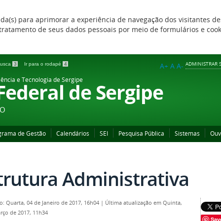
zada(s) para aprimorar a experiência de navegação dos visitantes de
 e tratamento de seus dados pessoais por meio de formulários e coo
ADMINISTRAR S
 busca
3
Ir para o rodapé
4
A+
A
A-
iência e Tecnologia de Sergipe
 Federal de Sergipe
ÃO
grama de Gestão
Calendários
SEI
Pesquisa Pública
Sistemas
Ouv
trutura Administrativa
o: Quarta, 04 de Janeiro de 2017, 16h04
|
Última atualização em Quinta,
rço de 2017, 11h34
Sav