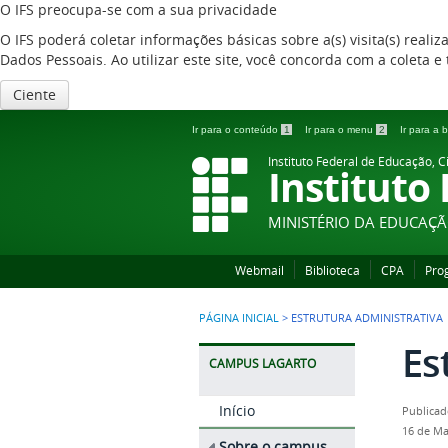
O IFS preocupa-se com a sua privacidade
O IFS poderá coletar informações básicas sobre a(s) visita(s) reali
Dados Pessoais. Ao utilizar este site, você concorda com a coleta
Ciente
Ir para o conteúdo
1
Ir para o menu
2
Ir para a
Instituto Federal de Educação, C
Instituto
MINISTÉRIO DA EDUCAÇ
Webmail
Biblioteca
CPA
Pro
PÁGINA INICIAL
>
ESTRUTURA ADMINISTRATIVA
Es
CAMPUS LAGARTO
Início
Publicad
16 de Ma
Sobre o campus