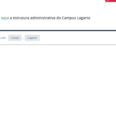
 aqu
i a estrutura administrativa do Campus Lagarto
do em:
Campi
,
Lagarto