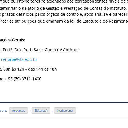
mpus ou Pró-Reitores relacionados aos correspondentes níveis de 
aminhar o Relatório de Gestão e Prestação de Contas do Instituto,
 prazos definidos pelos órgãos de controle, após análise e parecer 
rcer as atribuições que emanam da lei, do Estatuto e do Regiment
ações Gerais:
a: Profª. Dra. Ruth Sales Gama de Andrade
:
reitoria@ifs.edu.br
o: 08h às 12h - das 14h às 18h
ne: +55 (79) 3711-1400
do em:
Assuntos
,
Editoria A
,
Institucional