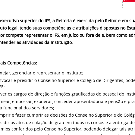
executivo superior do IFS, a Reitoria é exercida pelo Reitor e em s
tuto legal, tendo suas competências e atribuições dispostas no Esta
tor compete representar o IFS, em juízo ou fora dele, bem como adm
ntender as atividades da Instituição.
pais Competências:
nejar, gerenciar e representar o Instituto;
vocar e presidir o Conselho Superior e Colégio de Dirigentes, po
PE;
ver os cargos de direção e funções gratificadas do pessoal do Insti
mear, empossar, exonerar, conceder aposentadoria e pensão e prat
a funcional dos servidores;
prir e fazer cumprir as decisões do Conselho Superior e do Colégi
sidir os atos de colação de grau em todos os cursos e a entrega de 
mios conferidos pelo Conselho Superior, podendo delegar tais atri