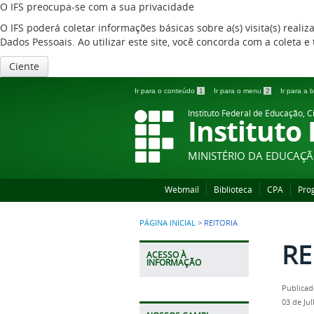
O IFS preocupa-se com a sua privacidade
O IFS poderá coletar informações básicas sobre a(s) visita(s) reali
Dados Pessoais. Ao utilizar este site, você concorda com a coleta
Ciente
Ir para o conteúdo
1
Ir para o menu
2
Ir para a
Instituto Federal de Educação, C
Instituto
MINISTÉRIO DA EDUCAÇ
Webmail
Biblioteca
CPA
Pro
PÁGINA INICIAL
>
REITORIA
RE
ACESSO À
INFORMAÇÃO
Publicad
03 de Ju