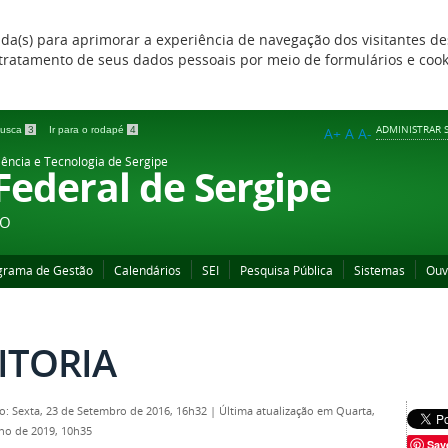
zada(s) para aprimorar a experiência de navegação dos visitantes de
 e tratamento de seus dados pessoais por meio de formulários e coo
ADMINISTRAR S
 busca
3
Ir para o rodapé
4
A+
A
A-
iência e Tecnologia de Sergipe
 Federal de Sergipe
ÃO
grama de Gestão
Calendários
SEI
Pesquisa Pública
Sistemas
Ouv
ITORIA
o: Sexta, 23 de Setembro de 2016, 16h32
|
Última atualização em Quarta,
lho de 2019, 10h35
Sav