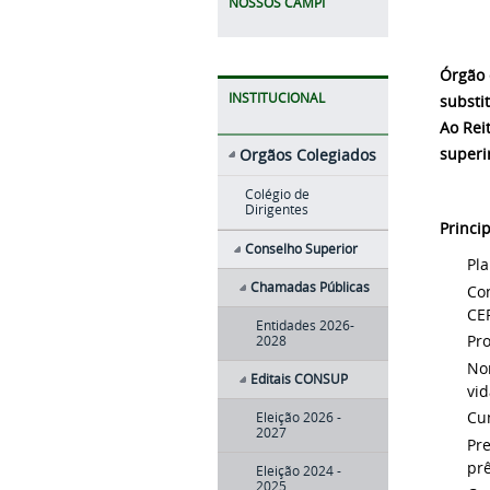
NOSSOS CAMPI
Órgão 
INSTITUCIONAL
substi
Ao Rei
superi
Orgãos Colegiados
Colégio de
Dirigentes
Princi
Conselho Superior
Pla
Chamadas Públicas
Con
CE
Entidades 2026-
Pro
2028
No
Editais CONSUP
vid
Cum
Eleição 2026 -
2027
Pre
prê
Eleição 2024 -
2025