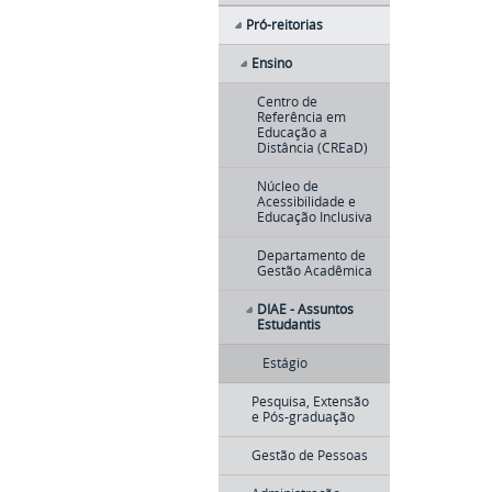
Pró-reitorias
Ensino
Centro de
Referência em
Educação a
Distância (CREaD)
Núcleo de
Acessibilidade e
Educação Inclusiva
Departamento de
Gestão Acadêmica
DIAE - Assuntos
Estudantis
Estágio
Pesquisa, Extensão
e Pós-graduação
Gestão de Pessoas