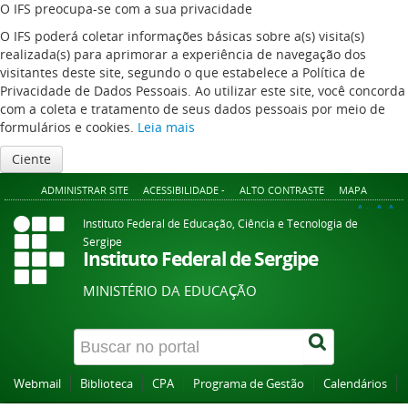
O IFS preocupa-se com a sua privacidade
O IFS poderá coletar informações básicas sobre a(s) visita(s)
realizada(s) para aprimorar a experiência de navegação dos
visitantes deste site, segundo o que estabelece a Política de
Privacidade de Dados Pessoais. Ao utilizar este site, você concorda
com a coleta e tratamento de seus dados pessoais por meio de
formulários e cookies.
Leia mais
Ciente
ADMINISTRAR SITE
ACESSIBILIDADE -
ALTO CONTRASTE
MAPA
A+
A
A-
Instituto Federal de Educação, Ciência e Tecnologia de
Sergipe
Instituto Federal de Sergipe
MINISTÉRIO DA EDUCAÇÃO
Webmail
Biblioteca
CPA
Programa de Gestão
Calendários