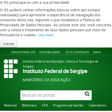
O IFS preocupa-se com a sua privacidade
O IFS poderá coletar informações básicas sobre a(s) visita(s)
realizada(s) para aprimorar a experiência de navegação dos
visitantes deste site, segundo o que estabelece a Política de
Privacidade de Dados Pessoais. Ao utilizar este site, você concorda
com a coleta e tratamento de seus dados pessoais por meio de
formulários e cookies.
Leia mais
Ciente
ADMINISTRAR SITE
ACESSIBILIDADE -
ALTO CONTRASTE
MAPA
A+
A
A-
Instituto Federal de Educação, Ciência e Tecnologia de
Sergipe
Instituto Federal de Sergipe
MINISTÉRIO DA EDUCAÇÃO
Webmail
Biblioteca
CPA
Programa de Gestão
Calendários