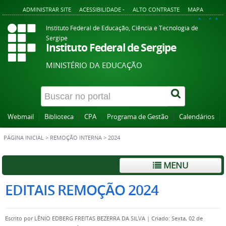
ADMINISTRAR SITE
ACESSIBILIDADE -
ALTO CONTRASTE
MAPA
A+
A
A-
Instituto Federal de Educação, Ciência e Tecnologia de
Sergipe
Instituto Federal de Sergipe
MINISTÉRIO DA EDUCAÇÃO
Webmail
Biblioteca
CPA
Programa de Gestão
Calendários
PÁGINA INICIAL
>
REMOÇÃO INTERNA
>
2024
MENU
EDITAIS REMOÇÃO 2024
Escrito por
LÊNIO EDBERG FREITAS BEZERRA DA SILVA
|
Criado: Sexta, 02 de