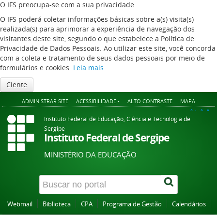
O IFS preocupa-se com a sua privacidade
O IFS poderá coletar informações básicas sobre a(s) visita(s)
realizada(s) para aprimorar a experiência de navegação dos
visitantes deste site, segundo o que estabelece a Política de
Privacidade de Dados Pessoais. Ao utilizar este site, você concorda
com a coleta e tratamento de seus dados pessoais por meio de
formulários e cookies.
Leia mais
Ciente
ADMINISTRAR SITE
ACESSIBILIDADE -
ALTO CONTRASTE
MAPA
A+
A
A-
Instituto Federal de Educação, Ciência e Tecnologia de
Sergipe
Instituto Federal de Sergipe
MINISTÉRIO DA EDUCAÇÃO
Webmail
Biblioteca
CPA
Programa de Gestão
Calendários