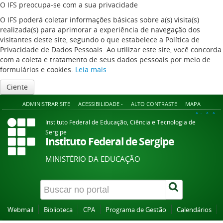
O IFS preocupa-se com a sua privacidade
O IFS poderá coletar informações básicas sobre a(s) visita(s)
realizada(s) para aprimorar a experiência de navegação dos
visitantes deste site, segundo o que estabelece a Política de
Privacidade de Dados Pessoais. Ao utilizar este site, você concorda
com a coleta e tratamento de seus dados pessoais por meio de
formulários e cookies.
Leia mais
Ciente
ADMINISTRAR SITE
ACESSIBILIDADE -
ALTO CONTRASTE
MAPA
A+
A
A-
Instituto Federal de Educação, Ciência e Tecnologia de
Sergipe
Instituto Federal de Sergipe
MINISTÉRIO DA EDUCAÇÃO
Webmail
Biblioteca
CPA
Programa de Gestão
Calendários