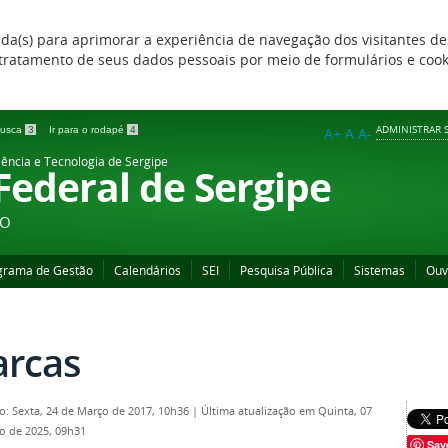
zada(s) para aprimorar a experiência de navegação dos visitantes de
 e tratamento de seus dados pessoais por meio de formulários e coo
ADMINISTRAR S
 busca
3
Ir para o rodapé
4
A+
A
A-
iência e Tecnologia de Sergipe
 Federal de Sergipe
ÃO
grama de Gestão
Calendários
SEI
Pesquisa Pública
Sistemas
Ouv
rcas
o: Sexta, 24 de Março de 2017, 10h36
|
Última atualização em Quinta, 07
o de 2025, 09h31
Sav