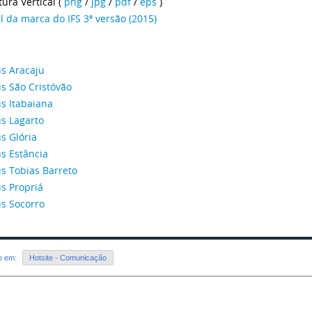
ura Vertical (
png
/
jpg
/
pdf
/
eps
)
 da marca do IFS 3ª versão (2015)
:
s Aracaju
 São Cristóvão
 Itabaiana
s Lagarto
 Glória
 Estância
 Tobias Barreto
s Propriá
s Socorro
do em:
Hotsite - Comunicação