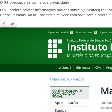
O IFS preocupa-se com a sua privacidade
O IFS poderá coletar informações básicas sobre a(s) visita(s) reali
Dados Pessoais. Ao utilizar este site, você concorda com a coleta
Ciente
Ir para o conteúdo
1
Ir para o menu
2
Ir para a
Instituto Federal de Educação, C
Instituto
MINISTÉRIO DA EDUCAÇ
Webmail
Biblioteca
CPA
Pro
PÁGINA INICIAL
>
MARCAS
Ma
COORDENADORIA DE
COMUNICAÇÃO
SOCIAL
Apresentação
Publicad
de Agost
Equipe