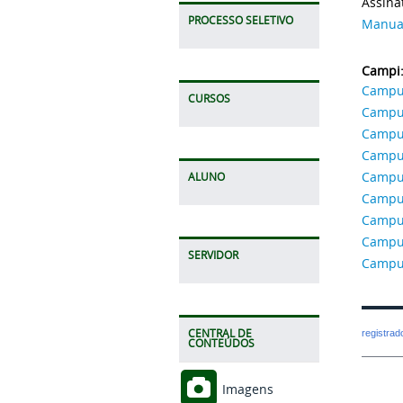
Assinat
PROCESSO SELETIVO
Manual
Campi
Campu
CURSOS
Campus
Campus
Campu
Campus
ALUNO
Campus
Campus
Campu
SERVIDOR
Campu
CENTRAL DE
registra
CONTEÚDOS
Imagens