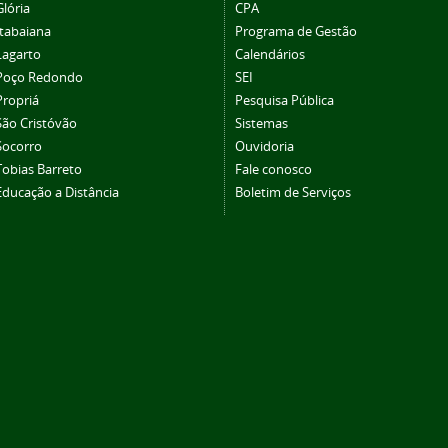
Glória
CPA
Itabaiana
Programa de Gestão
Lagarto
Calendários
Poço Redondo
SEI
Propriá
Pesquisa Pública
São Cristóvão
Sistemas
Socorro
Ouvidoria
Tobias Barreto
Fale conosco
Educação a Distância
Boletim de Serviços