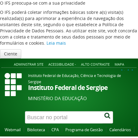
O IFS preocupa-se com a sua privacidade
O IFS poderá coletar informações básicas sobre a(s) visita(s)
realizada(s) para aprimorar a experiência de navegação dos
visitantes deste site, segundo o que estabelece a Política de
Privacidade de Dados Pessoais. Ao utilizar este site, você concorda
com a coleta e tratamento de seus dados pessoais por meio de
formulários e cookies.
Leia mais
Ciente
ADMINISTRAR SITE
ACESSIBILIDADE -
ALTO CONTRASTE
MAPA
A+
A
A-
Instituto Federal de Educação, Ciência e Tecnologia de
Sergipe
Instituto Federal de Sergipe
MINISTÉRIO DA EDUCAÇÃO
Webmail
Biblioteca
CPA
Programa de Gestão
Calendários