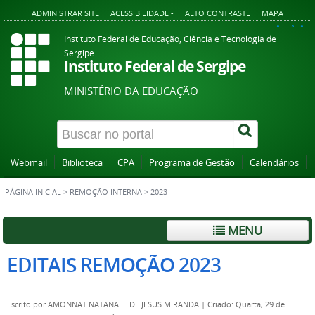
ADMINISTRAR SITE
ACESSIBILIDADE -
ALTO CONTRASTE
MAPA
A+
A
A-
Instituto Federal de Educação, Ciência e Tecnologia de
Sergipe
Instituto Federal de Sergipe
MINISTÉRIO DA EDUCAÇÃO
Webmail
Biblioteca
CPA
Programa de Gestão
Calendários
PÁGINA INICIAL
>
REMOÇÃO INTERNA
>
2023
MENU
EDITAIS REMOÇÃO 2023
Escrito por
AMONNAT NATANAEL DE JESUS MIRANDA
|
Criado: Quarta, 29 de