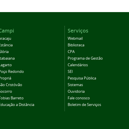
Campi
Serviços
Aracaju
Webmail
Estância
Biblioteca
Glória
CPA
Itabaiana
Programa de Gestão
Lagarto
Calendários
Poço Redondo
SEI
Propriá
Pesquisa Pública
São Cristóvão
Sistemas
Socorro
Ouvidoria
Tobias Barreto
Fale conosco
Educação a Distância
Boletim de Serviços