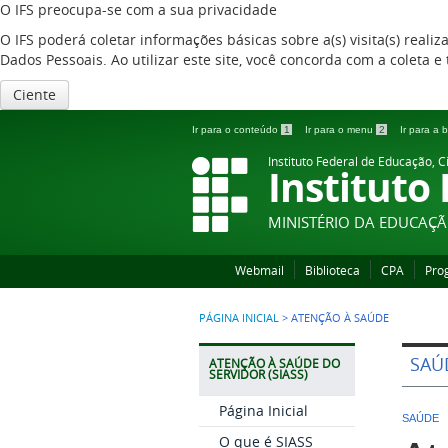
O IFS preocupa-se com a sua privacidade
O IFS poderá coletar informações básicas sobre a(s) visita(s) reali
Dados Pessoais. Ao utilizar este site, você concorda com a coleta
Ciente
Ir para o conteúdo
1
Ir para o menu
2
Ir para a
Instituto Federal de Educação, C
Instituto
MINISTÉRIO DA EDUCAÇ
Webmail
Biblioteca
CPA
Pro
PÁGINA INICIAL
>
ATENÇÃO À SAÚDE
SAÚ
ATENÇÃO À SAÚDE DO
SERVIDOR (SIASS)
Página Inicial
SAÚDE
O que é SIASS