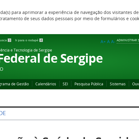
zada(s) para aprimorar a experiência de navegação dos visitantes de
 e tratamento de seus dados pessoais por meio de formulários e coo
ADMINISTRAR S
 busca
3
Ir para o rodapé
4
A+
A
A-
iência e Tecnologia de Sergipe
 Federal de Sergipe
ÃO
grama de Gestão
Calendários
SEI
Pesquisa Pública
Sistemas
Ouv
DE