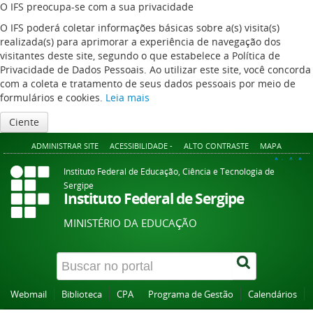
O IFS preocupa-se com a sua privacidade
O IFS poderá coletar informações básicas sobre a(s) visita(s)
realizada(s) para aprimorar a experiência de navegação dos
visitantes deste site, segundo o que estabelece a Política de
Privacidade de Dados Pessoais. Ao utilizar este site, você concorda
com a coleta e tratamento de seus dados pessoais por meio de
formulários e cookies.
Leia mais
Ciente
ADMINISTRAR SITE
ACESSIBILIDADE -
ALTO CONTRASTE
MAPA
A+
A
A-
Instituto Federal de Educação, Ciência e Tecnologia de
Sergipe
Instituto Federal de Sergipe
MINISTÉRIO DA EDUCAÇÃO
Webmail
Biblioteca
CPA
Programa de Gestão
Calendários