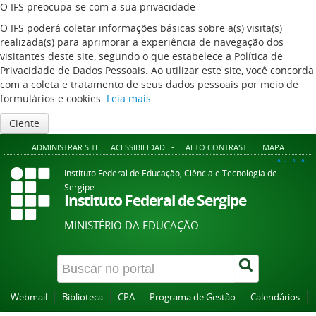
O IFS preocupa-se com a sua privacidade
O IFS poderá coletar informações básicas sobre a(s) visita(s)
realizada(s) para aprimorar a experiência de navegação dos
visitantes deste site, segundo o que estabelece a Política de
Privacidade de Dados Pessoais. Ao utilizar este site, você concorda
com a coleta e tratamento de seus dados pessoais por meio de
formulários e cookies.
Leia mais
Ciente
ADMINISTRAR SITE
ACESSIBILIDADE -
ALTO CONTRASTE
MAPA
A+
A
A-
Instituto Federal de Educação, Ciência e Tecnologia de
Sergipe
Instituto Federal de Sergipe
MINISTÉRIO DA EDUCAÇÃO
Webmail
Biblioteca
CPA
Programa de Gestão
Calendários