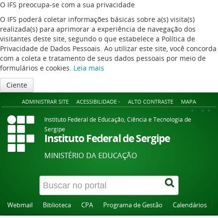
O IFS preocupa-se com a sua privacidade
O IFS poderá coletar informações básicas sobre a(s) visita(s)
realizada(s) para aprimorar a experiência de navegação dos
visitantes deste site, segundo o que estabelece a Política de
Privacidade de Dados Pessoais. Ao utilizar este site, você concorda
com a coleta e tratamento de seus dados pessoais por meio de
formulários e cookies.
Leia mais
Ciente
ADMINISTRAR SITE
ACESSIBILIDADE -
ALTO CONTRASTE
MAPA
A+
A
A-
Instituto Federal de Educação, Ciência e Tecnologia de
Sergipe
Instituto Federal de Sergipe
MINISTÉRIO DA EDUCAÇÃO
Webmail
Biblioteca
CPA
Programa de Gestão
Calendários