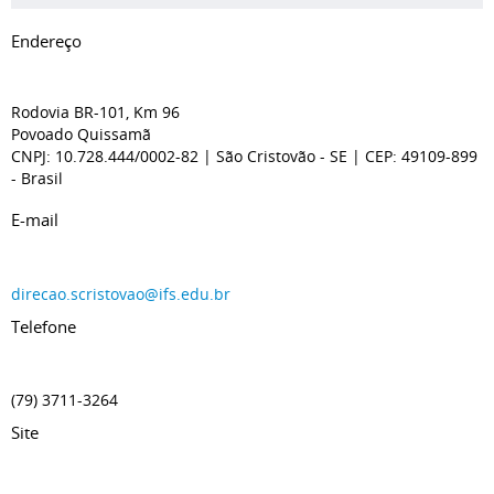
Endereço
Rodovia BR-101, Km 96
Povoado Quissamã
CNPJ: 10.728.444/0002-82
| São Cristovão
- SE
| CEP: 49109-899
- Brasil
E-mail
direcao.scristovao@ifs.edu.br
Telefone
(79) 3711-3264
Site