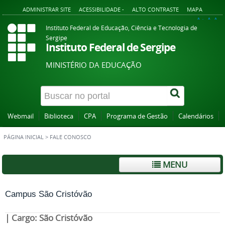
ADMINISTRAR SITE
ACESSIBILIDADE -
ALTO CONTRASTE
MAPA
A+
A
A-
Instituto Federal de Educação, Ciência e Tecnologia de
Sergipe
Instituto Federal de Sergipe
MINISTÉRIO DA EDUCAÇÃO
Webmail
Biblioteca
CPA
Programa de Gestão
Calendários
PÁGINA INICIAL
>
FALE CONOSCO
MENU
Campus São Cristóvão
| Cargo: São Cristóvão