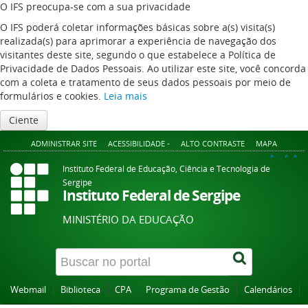
O IFS preocupa-se com a sua privacidade
O IFS poderá coletar informações básicas sobre a(s) visita(s)
realizada(s) para aprimorar a experiência de navegação dos
visitantes deste site, segundo o que estabelece a Política de
Privacidade de Dados Pessoais. Ao utilizar este site, você concorda
com a coleta e tratamento de seus dados pessoais por meio de
formulários e cookies.
Leia mais
Ciente
ADMINISTRAR SITE
ACESSIBILIDADE -
ALTO CONTRASTE
MAPA
A+
A
A-
Instituto Federal de Educação, Ciência e Tecnologia de
Sergipe
Instituto Federal de Sergipe
MINISTÉRIO DA EDUCAÇÃO
Webmail
Biblioteca
CPA
Programa de Gestão
Calendários