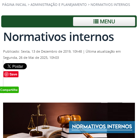
PÁGINA INICIAL
>
ADMINISTRAÇÃO E PLANEJAMENTO
>
NORMATIVOS INTERNOS
MENU
Normativos internos
Publicado: Sexta, 13 de Dezembro de 2019, 10h48
|
Última atualização em
Segunda, 26 de Mai de 2025, 10h03
Save