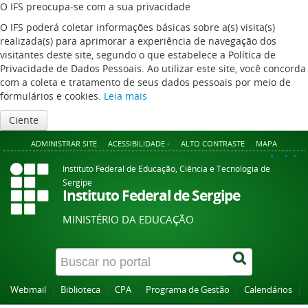
O IFS preocupa-se com a sua privacidade
O IFS poderá coletar informações básicas sobre a(s) visita(s)
realizada(s) para aprimorar a experiência de navegação dos
visitantes deste site, segundo o que estabelece a Política de
Privacidade de Dados Pessoais. Ao utilizar este site, você concorda
com a coleta e tratamento de seus dados pessoais por meio de
formulários e cookies.
Leia mais
Ciente
ADMINISTRAR SITE
ACESSIBILIDADE -
ALTO CONTRASTE
MAPA
A+
A
A-
Instituto Federal de Educação, Ciência e Tecnologia de
Sergipe
Instituto Federal de Sergipe
MINISTÉRIO DA EDUCAÇÃO
Webmail
Biblioteca
CPA
Programa de Gestão
Calendários