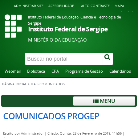
ADMINISTRAR SITE
ACESSIBILIDADE -
ALTO CONTRASTE
MAPA
A+
A
A-
Instituto Federal de Educação, Ciência e Tecnologia de
Sergipe
Instituto Federal de Sergipe
MINISTÉRIO DA EDUCAÇÃO
Webmail
Biblioteca
CPA
Programa de Gestão
Calendários
PÁGINA INICIAL
>
MAIS COMUNICADOS
MENU
COMUNICADOS PROGEP
Escrito por
Administrador
|
Criado: Quinta, 28 de Fevereiro de 2019, 11h56
|