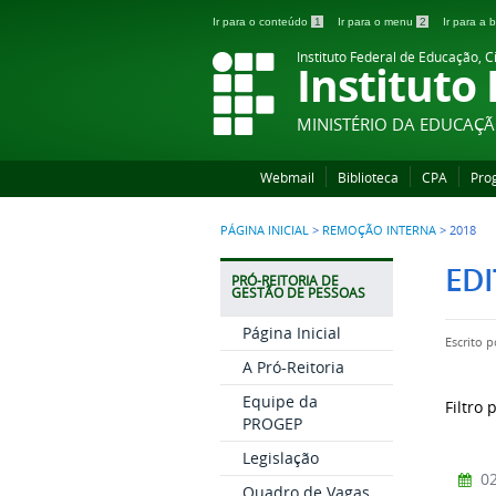
Ir para o conteúdo
1
Ir para o menu
2
Ir para a
Instituto Federal de Educação, C
Instituto
MINISTÉRIO DA EDUCAÇ
Webmail
Biblioteca
CPA
Pro
PÁGINA INICIAL
>
REMOÇÃO INTERNA
>
2018
EDI
PRÓ-REITORIA DE
GESTÃO DE PESSOAS
Página Inicial
Escrito 
A Pró-Reitoria
Equipe da
Filtro 
PROGEP
Legislação
02
Quadro de Vagas