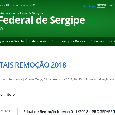
ADMINISTRAR S
 busca
3
Ir para o rodapé
4
A+
A
A-
iência e Tecnologia de Sergipe
 Federal de Sergipe
ÃO
grama de Gestão
Calendários
SEI
Pesquisa Pública
Sistemas
Ouv
TAIS REMOÇÃO 2018
por
Administrador
|
Criado: Terça, 09 de Janeiro de 2018, 10h15
|
Última atualização em 
por Título
/10/18
Edital de Remoção Interna 011/2018 - PROGEP/REI