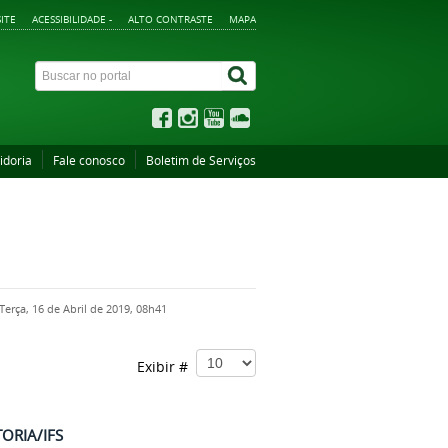
ITE
ACESSIBILIDADE -
ALTO CONTRASTE
MAPA
idoria
Fale conosco
Boletim de Serviços
Terça, 16 de Abril de 2019, 08h41
Exibir #
TORIA/IFS