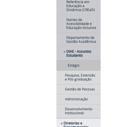
Referência em
Educação a
Distância (CREaD)
Núcleo de
Acessibilidade e
Educação Inclusiva
Departamento de
Gestão Acadêmica
DIAE - Assuntos
Estudantis
Estágio
Pesquisa, Extensão
e Pós-graduação
Gestão de Pessoas
Administração
Desenvolvimento
Institucional
Diretorias e