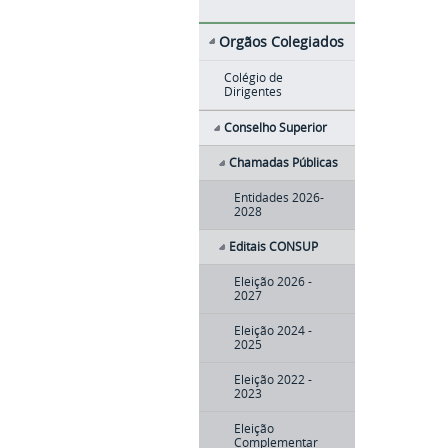
Orgãos Colegiados
Colégio de
Dirigentes
Conselho Superior
Chamadas Públicas
Entidades 2026-
2028
Editais CONSUP
Eleição 2026 -
2027
Eleição 2024 -
2025
Eleição 2022 -
2023
Eleição
Complementar