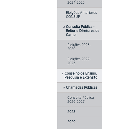
2024-2025
Eleições Anteriores
CONSUP
Consulta Pública -
Reitor e Diretores de
Campi
Eleições 2026-
2030
Eleições 2022-
2026
Conselho de Ensino,
Pesquisa e Extensão
Chamadas Públicas
Consulta Pública
2026-2027
2023
2020