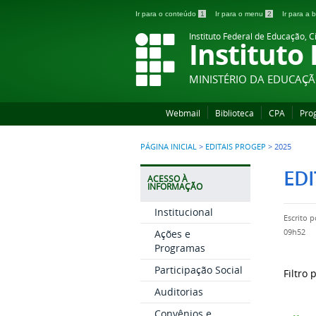
Ir para o conteúdo
1
Ir para o menu
2
Ir para a
Instituto Federal de Educação, C
Instituto
MINISTÉRIO DA EDUCAÇ
Webmail
Biblioteca
CPA
Pro
PÁGINA INICIAL
>
EDITAIS PROGEP
>
2025
EDI
ACESSO À
INFORMAÇÃO
Institucional
Escrito 
Ações e
09h52
Programas
Participação Social
Filtro 
Auditorias
Convênios e