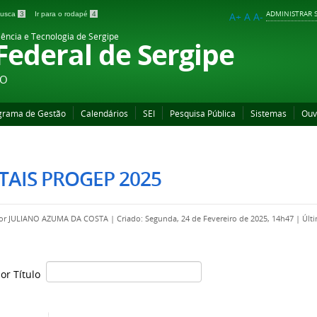
ADMINISTRAR S
 busca
3
Ir para o rodapé
4
A+
A
A-
iência e Tecnologia de Sergipe
 Federal de Sergipe
ÃO
grama de Gestão
Calendários
SEI
Pesquisa Pública
Sistemas
Ouv
TAIS PROGEP 2025
por
JULIANO AZUMA DA COSTA
|
Criado: Segunda, 24 de Fevereiro de 2025, 14h47
|
Últi
por Título