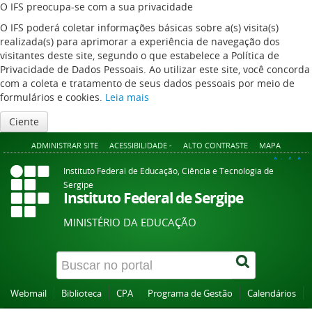
O IFS preocupa-se com a sua privacidade
O IFS poderá coletar informações básicas sobre a(s) visita(s)
realizada(s) para aprimorar a experiência de navegação dos
visitantes deste site, segundo o que estabelece a Política de
Privacidade de Dados Pessoais. Ao utilizar este site, você concorda
com a coleta e tratamento de seus dados pessoais por meio de
formulários e cookies.
Leia mais
Ciente
ADMINISTRAR SITE
ACESSIBILIDADE -
ALTO CONTRASTE
MAPA
A+
A
A-
Instituto Federal de Educação, Ciência e Tecnologia de
Sergipe
Instituto Federal de Sergipe
MINISTÉRIO DA EDUCAÇÃO
Webmail
Biblioteca
CPA
Programa de Gestão
Calendários