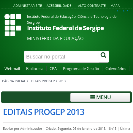
ADMINISTRAR SITE
ACESSIBILIDADE -
ALTO CONTRASTE
MAPA
A+
A
A-
Instituto Federal de Educação, Ciência e Tecnologia de
Sergipe
Instituto Federal de Sergipe
MINISTÉRIO DA EDUCAÇÃO
Webmail
Biblioteca
CPA
Programa de Gestão
Calendários
PÁGINA INICIAL
>
EDITAIS PROGEP
>
2013
MENU
EDITAIS PROGEP 2013
Escrito por
Administrador
|
Criado: Segunda, 08 de Janeiro de 2018, 18h18
|
Última