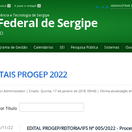
ADMINISTRAR S
 busca
3
Ir para o rodapé
4
A+
A
A-
iência e Tecnologia de Sergipe
 Federal de Sergipe
ÃO
grama de Gestão
Calendários
SEI
Pesquisa Pública
Sistemas
Ouv
TAIS PROGEP 2022
por
Administrador
|
Criado: Quinta, 17 de Janeiro de 2019, 05h40
|
Última atualização e
por Título
/11/22
EDITAL PROGEP/REITORIA/IFS Nº 005/2022 - Process