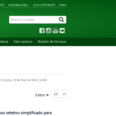
ITE
ACESSIBILIDADE -
ALTO CONTRASTE
MAPA
idoria
Fale conosco
Boletim de Serviços
m Quinta, 23 de Mai de 2024, 14h40
Exibir #
o seletivo simplificado para