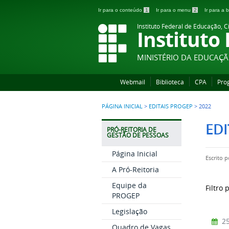
Ir para o conteúdo
1
Ir para o menu
2
Ir para a
Instituto Federal de Educação, C
Instituto
MINISTÉRIO DA EDUCAÇ
Webmail
Biblioteca
CPA
Pro
PÁGINA INICIAL
>
EDITAIS PROGEP
>
2022
EDI
PRÓ-REITORIA DE
GESTÃO DE PESSOAS
Página Inicial
Escrito 
A Pró-Reitoria
Equipe da
Filtro 
PROGEP
Legislação
25
Quadro de Vagas