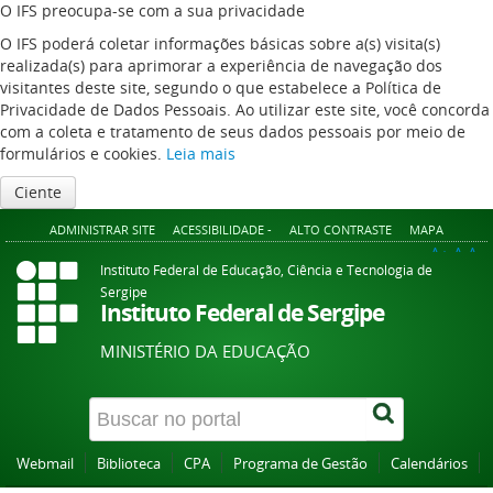
O IFS preocupa-se com a sua privacidade
O IFS poderá coletar informações básicas sobre a(s) visita(s)
realizada(s) para aprimorar a experiência de navegação dos
visitantes deste site, segundo o que estabelece a Política de
Privacidade de Dados Pessoais. Ao utilizar este site, você concorda
com a coleta e tratamento de seus dados pessoais por meio de
formulários e cookies.
Leia mais
Ciente
ADMINISTRAR SITE
ACESSIBILIDADE -
ALTO CONTRASTE
MAPA
A+
A
A-
Instituto Federal de Educação, Ciência e Tecnologia de
Sergipe
Instituto Federal de Sergipe
MINISTÉRIO DA EDUCAÇÃO
Webmail
Biblioteca
CPA
Programa de Gestão
Calendários