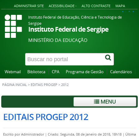
ADMINISTRAR SITE
ACESSIBILIDADE -
ALTO CONTRASTE
MAPA
A+
A
A-
Instituto Federal de Educação, Ciência e Tecnologia de
Sergipe
Instituto Federal de Sergipe
MINISTÉRIO DA EDUCAÇÃO
Webmail
Biblioteca
CPA
Programa de Gestão
Calendários
PÁGINA INICIAL
>
EDITAIS PROGEP
>
2012
MENU
EDITAIS PROGEP 2012
Escrito por
Administrador
|
Criado: Segunda, 08 de Janeiro de 2018, 18h18
|
Última