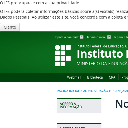
O IFS preocupa-se com a sua privacidade
O IFS poderá coletar informações básicas sobre a(s) visita(s) reali
Dados Pessoais. Ao utilizar este site, você concorda com a coleta
Ciente
Ir para o conteúdo
1
Ir para o menu
2
Ir para a
Instituto Federal de Educação, C
Instituto
MINISTÉRIO DA EDUCAÇ
Webmail
Biblioteca
CPA
Pro
PÁGINA INICIAL
>
ADMINISTRAÇÃO E PLANEJAM
No
ACESSO À
INFORMAÇÃO