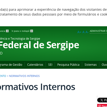
zada(s) para aprimorar a experiência de navegação dos visitantes de
 e tratamento de seus dados pessoais por meio de formulários e coo
ADMINISTRAR S
 busca
3
Ir para o rodapé
4
A+
A
A-
iência e Tecnologia de Sergipe
 Federal de Sergipe
ÃO
grama de Gestão
Calendários
SEI
Pesquisa Pública
Sistemas
Ouv
ENTO
>
NORMATIVOS INTERNOS
rmativos Internos
Sav