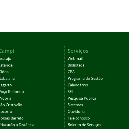
Campi
Serviços
Aracaju
Webmail
Estância
Biblioteca
Glória
CPA
Itabaiana
Programa de Gestão
Lagarto
Calendários
Poço Redondo
SEI
Propriá
Pesquisa Pública
São Cristóvão
Sistemas
Socorro
Ouvidoria
Tobias Barreto
Fale conosco
Educação a Distância
Boletim de Serviços