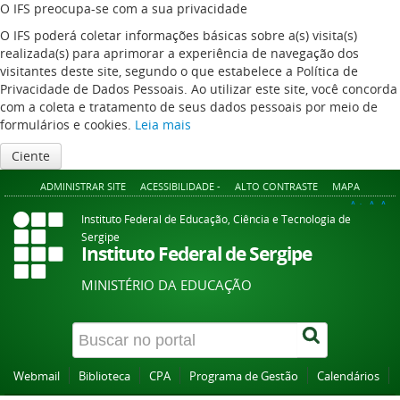
O IFS preocupa-se com a sua privacidade
O IFS poderá coletar informações básicas sobre a(s) visita(s)
realizada(s) para aprimorar a experiência de navegação dos
visitantes deste site, segundo o que estabelece a Política de
Privacidade de Dados Pessoais. Ao utilizar este site, você concorda
com a coleta e tratamento de seus dados pessoais por meio de
formulários e cookies.
Leia mais
Ciente
ADMINISTRAR SITE
ACESSIBILIDADE -
ALTO CONTRASTE
MAPA
A+
A
A-
Instituto Federal de Educação, Ciência e Tecnologia de
Sergipe
Instituto Federal de Sergipe
MINISTÉRIO DA EDUCAÇÃO
Webmail
Biblioteca
CPA
Programa de Gestão
Calendários