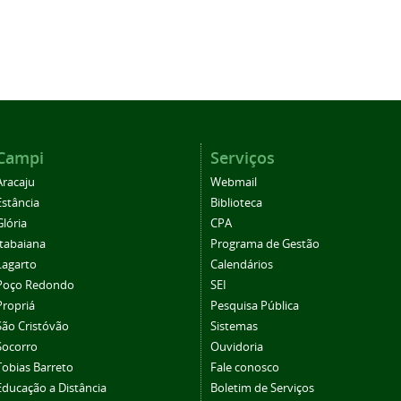
Campi
Serviços
Aracaju
Webmail
Estância
Biblioteca
Glória
CPA
Itabaiana
Programa de Gestão
Lagarto
Calendários
Poço Redondo
SEI
Propriá
Pesquisa Pública
São Cristóvão
Sistemas
Socorro
Ouvidoria
Tobias Barreto
Fale conosco
Educação a Distância
Boletim de Serviços