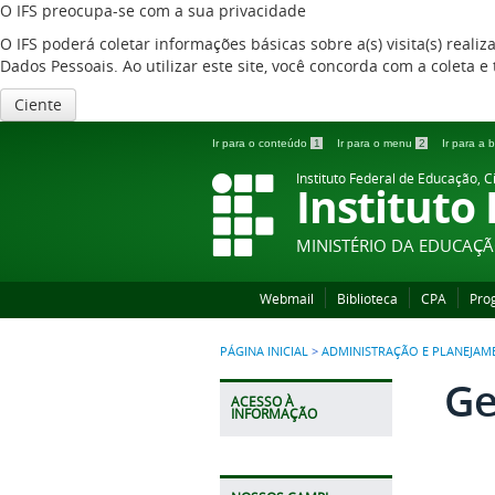
O IFS preocupa-se com a sua privacidade
O IFS poderá coletar informações básicas sobre a(s) visita(s) reali
Dados Pessoais. Ao utilizar este site, você concorda com a coleta
Ciente
Ir para o conteúdo
1
Ir para o menu
2
Ir para a
Instituto Federal de Educação, C
Instituto
MINISTÉRIO DA EDUCAÇ
Webmail
Biblioteca
CPA
Pro
PÁGINA INICIAL
>
ADMINISTRAÇÃO E PLANEJAM
Ge
ACESSO À
INFORMAÇÃO