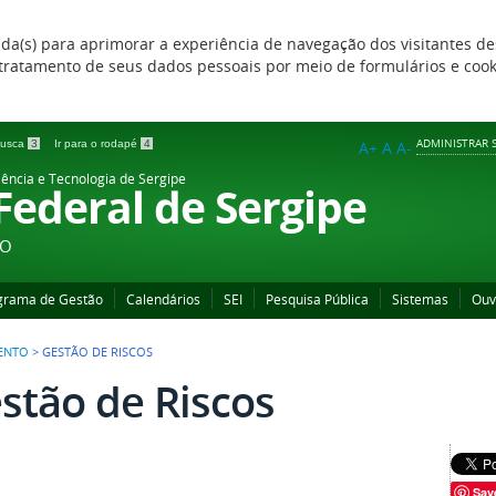
zada(s) para aprimorar a experiência de navegação dos visitantes de
 e tratamento de seus dados pessoais por meio de formulários e coo
ADMINISTRAR S
 busca
3
Ir para o rodapé
4
A+
A
A-
iência e Tecnologia de Sergipe
 Federal de Sergipe
ÃO
grama de Gestão
Calendários
SEI
Pesquisa Pública
Sistemas
Ouv
ENTO
>
GESTÃO DE RISCOS
stão de Riscos
Sav