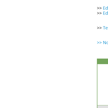
>>
Ed
>>
Ed
>>
Te
>> No