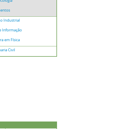
cologia
mentos
 Industrial
e Informação
ra em Física
ria Civil
-