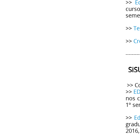
>>
E
curso
semes
>>
Te
>>
Cr
---------
SiS
>> C
>>
ED
nos c
1º se
>>
Ed
gradu
2016,