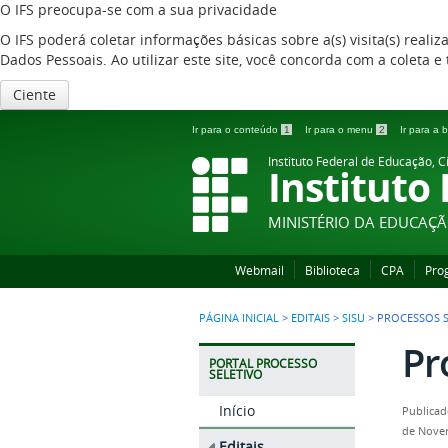
O IFS preocupa-se com a sua privacidade
O IFS poderá coletar informações básicas sobre a(s) visita(s) reali
Dados Pessoais. Ao utilizar este site, você concorda com a coleta
Ciente
Ir para o conteúdo
1
Ir para o menu
2
Ir para a
Instituto Federal de Educação, C
Instituto
MINISTÉRIO DA EDUCAÇ
Webmail
Biblioteca
CPA
Pro
PÁGINA INICIAL
>
EDITAIS
>
SISU
>
PROCESSOS S
Pr
PORTAL PROCESSO
SELETIVO
Início
Publicad
de Nove
Editais