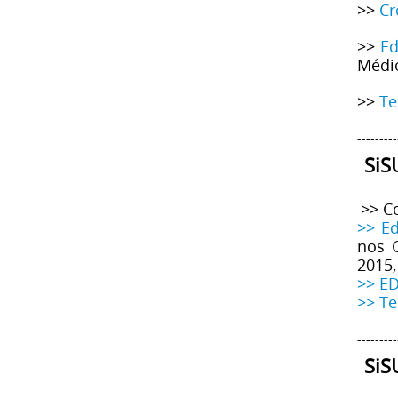
>>
Cr
>>
Ed
Médi
>>
Te
---------
SiS
>> C
>> Ed
nos 
2015,
>> ED
>> Te
---------
SiS