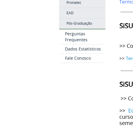
Termo
Pronatec
--------
EAD
Pós-Graduação
SiSU
Perguntas
Frequentes
>> Co
Dados Estatísticos
>>
Ter
Fale Conosco
--------
SiSU
>> C
>>
E
curso
semes