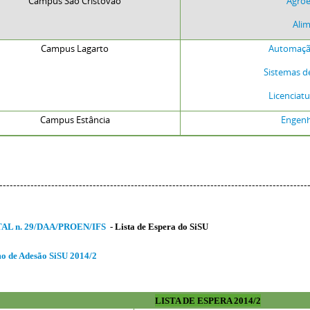
Campus São Cristóvão
Agroe
Ali
Campus Lagarto
Automação
Sistemas d
Licenciatu
Campus Estância
Engenha
-----------------------------------------------------------------------------------------
AL n. 29/DAA/PROEN/IFS
- Lista de Espera do SiSU
o de Adesão SiSU 2014/2
LISTA DE ESPERA 2014/2