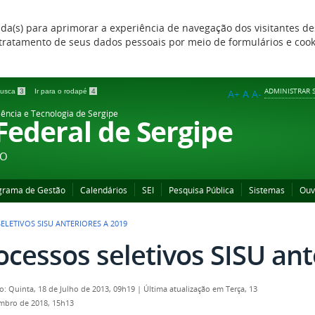
zada(s) para aprimorar a experiência de navegação dos visitantes de
 e tratamento de seus dados pessoais por meio de formulários e coo
ADMINISTRAR S
 busca
3
Ir para o rodapé
4
A+
A
A-
iência e Tecnologia de Sergipe
 Federal de Sergipe
ÃO
grama de Gestão
Calendários
SEI
Pesquisa Pública
Sistemas
Ouv
ELETIVOS SISU ANTERIORES A 2019
ocessos seletivos SISU ant
o: Quinta, 18 de Julho de 2013, 09h19
|
Última atualização em Terça, 13
mbro de 2018, 15h13