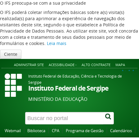
O IFS preocupa-se com a sua privacidade
O IFS poderá coletar informações básicas sobre a(s) visita(s)
realizada(s) para aprimorar a experiência de navegação dos
visitantes deste site, segundo o que estabelece a Política de
Privacidade de Dados Pessoais. Ao utilizar este site, você concorda
com a coleta e tratamento de seus dados pessoais por meio de
formulários e cookies.
Leia mais
Ciente
ADMINISTRAR SITE
ACESSIBILIDADE -
ALTO CONTRASTE
MAPA
A+
A
A-
Instituto Federal de Educação, Ciência e Tecnologia de
Sergipe
Instituto Federal de Sergipe
MINISTÉRIO DA EDUCAÇÃO
Webmail
Biblioteca
CPA
Programa de Gestão
Calendários