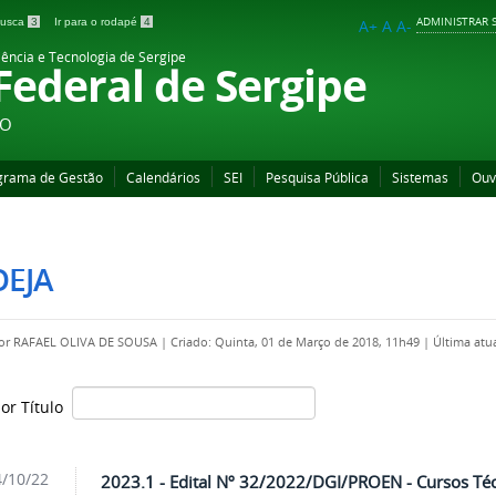
ADMINISTRAR S
 busca
3
Ir para o rodapé
4
A+
A
A-
iência e Tecnologia de Sergipe
 Federal de Sergipe
ÃO
grama de Gestão
Calendários
SEI
Pesquisa Pública
Sistemas
Ouv
OEJA
por
RAFAEL OLIVA DE SOUSA
|
Criado: Quinta, 01 de Março de 2018, 11h49
|
Última atu
por Título
/10/22
2023.1 - Edital Nº 32/2022/DGI/PROEN - Cursos Té