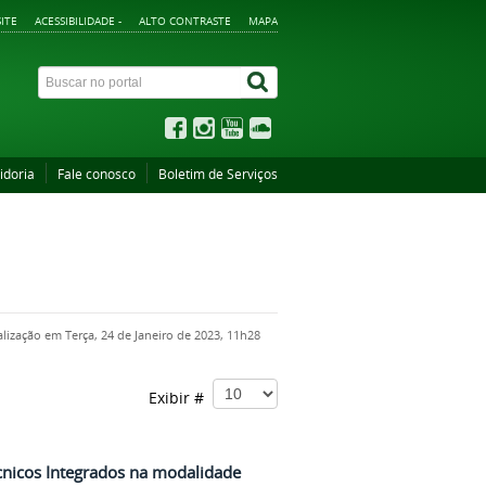
ITE
ACESSIBILIDADE -
ALTO CONTRASTE
MAPA
idoria
Fale conosco
Boletim de Serviços
alização em Terça, 24 de Janeiro de 2023, 11h28
Exibir #
cnicos Integrados na modalidade