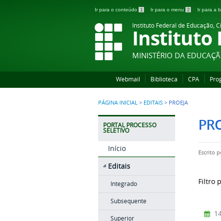
Ir para o conteúdo
1
Ir para o menu
2
Ir para a
Instituto Federal de Educação, C
Instituto
MINISTÉRIO DA EDUCAÇ
Webmail
Biblioteca
CPA
Pro
PÁGINA INICIAL
>
EDITAIS
>
PROEJA
PR
PORTAL PROCESSO
SELETIVO
Início
Escrito 
Editais
Filtro 
Integrado
Subsequente
14
Superior