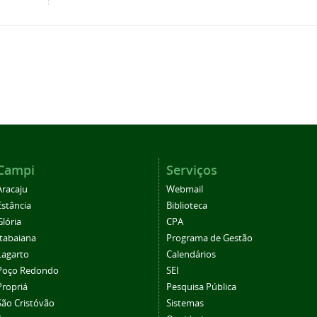
Campi
Serviços
Aracaju
Webmail
Estância
Biblioteca
Glória
CPA
Itabaiana
Programa de Gestão
Lagarto
Calendários
Poço Redondo
SEI
Propriá
Pesquisa Pública
São Cristóvão
Sistemas