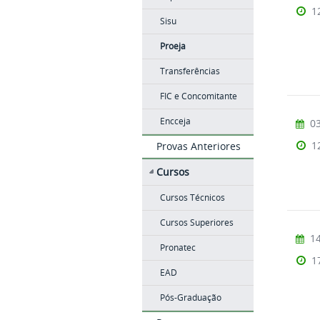
1
Sisu
Proeja
Transferências
FIC e Concomitante
Encceja
03
1
Provas Anteriores
Cursos
Cursos Técnicos
Cursos Superiores
14
Pronatec
1
EAD
Pós-Graduação