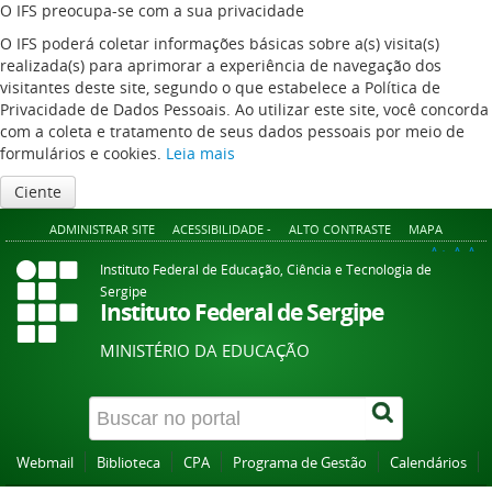
O IFS preocupa-se com a sua privacidade
O IFS poderá coletar informações básicas sobre a(s) visita(s)
realizada(s) para aprimorar a experiência de navegação dos
visitantes deste site, segundo o que estabelece a Política de
Privacidade de Dados Pessoais. Ao utilizar este site, você concorda
com a coleta e tratamento de seus dados pessoais por meio de
formulários e cookies.
Leia mais
Ciente
ADMINISTRAR SITE
ACESSIBILIDADE -
ALTO CONTRASTE
MAPA
A+
A
A-
Instituto Federal de Educação, Ciência e Tecnologia de
Sergipe
Instituto Federal de Sergipe
MINISTÉRIO DA EDUCAÇÃO
Webmail
Biblioteca
CPA
Programa de Gestão
Calendários