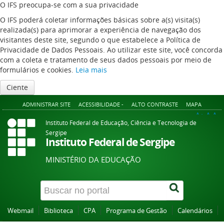
O IFS preocupa-se com a sua privacidade
O IFS poderá coletar informações básicas sobre a(s) visita(s)
realizada(s) para aprimorar a experiência de navegação dos
visitantes deste site, segundo o que estabelece a Política de
Privacidade de Dados Pessoais. Ao utilizar este site, você concorda
com a coleta e tratamento de seus dados pessoais por meio de
formulários e cookies.
Leia mais
Ciente
ADMINISTRAR SITE
ACESSIBILIDADE -
ALTO CONTRASTE
MAPA
A+
A
A-
Instituto Federal de Educação, Ciência e Tecnologia de
Sergipe
Instituto Federal de Sergipe
MINISTÉRIO DA EDUCAÇÃO
Webmail
Biblioteca
CPA
Programa de Gestão
Calendários