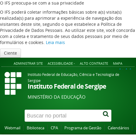
O IFS preocupa-se com a sua privacidade
O IFS poderá coletar informações básicas sobre a(s) visita(s)
realizada(s) para aprimorar a experiência de navegação dos
visitantes deste site, segundo o que estabelece a Política de
Privacidade de Dados Pessoais. Ao utilizar este site, você concorda
com a coleta e tratamento de seus dados pessoais por meio de
formulários e cookies.
Leia mais
Ciente
ADMINISTRAR SITE
ACESSIBILIDADE -
ALTO CONTRASTE
MAPA
A+
A
A-
Instituto Federal de Educação, Ciência e Tecnologia de
Sergipe
Instituto Federal de Sergipe
MINISTÉRIO DA EDUCAÇÃO
Webmail
Biblioteca
CPA
Programa de Gestão
Calendários