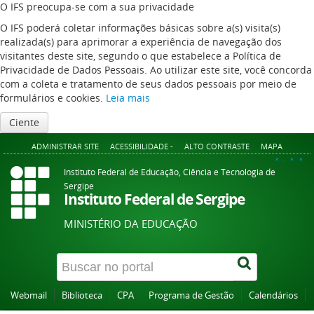
O IFS preocupa-se com a sua privacidade
O IFS poderá coletar informações básicas sobre a(s) visita(s)
realizada(s) para aprimorar a experiência de navegação dos
visitantes deste site, segundo o que estabelece a Política de
Privacidade de Dados Pessoais. Ao utilizar este site, você concorda
com a coleta e tratamento de seus dados pessoais por meio de
formulários e cookies.
Leia mais
Ciente
ADMINISTRAR SITE
ACESSIBILIDADE -
ALTO CONTRASTE
MAPA
A+
A
A-
Instituto Federal de Educação, Ciência e Tecnologia de
Sergipe
Instituto Federal de Sergipe
MINISTÉRIO DA EDUCAÇÃO
Webmail
Biblioteca
CPA
Programa de Gestão
Calendários