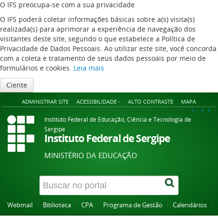
O IFS preocupa-se com a sua privacidade
O IFS poderá coletar informações básicas sobre a(s) visita(s)
realizada(s) para aprimorar a experiência de navegação dos
visitantes deste site, segundo o que estabelece a Política de
Privacidade de Dados Pessoais. Ao utilizar este site, você concorda
com a coleta e tratamento de seus dados pessoais por meio de
formulários e cookies.
Leia mais
Ciente
ADMINISTRAR SITE
ACESSIBILIDADE -
ALTO CONTRASTE
MAPA
A+
A
A-
Instituto Federal de Educação, Ciência e Tecnologia de
Sergipe
Instituto Federal de Sergipe
MINISTÉRIO DA EDUCAÇÃO
Webmail
Biblioteca
CPA
Programa de Gestão
Calendários