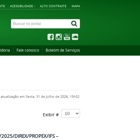
ITE
ACESSIBILIDADE -
ALTO CONTRASTE
MAPA
idoria
Fale conosco
Boletim de Serviços
 atualização em Sexta, 31 de Julho de 2026, 15h52
Exibir #
6/2025/DIREX/PROPEX/IFS –