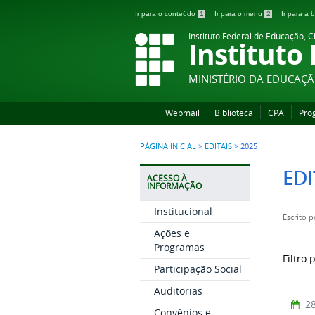
Ir para o conteúdo
1
Ir para o menu
2
Ir para a
Instituto Federal de Educação, C
Instituto
MINISTÉRIO DA EDUCAÇ
Webmail
Biblioteca
CPA
Pro
PÁGINA INICIAL
>
EDITAIS
>
2025
EDI
ACESSO À
INFORMAÇÃO
Institucional
Escrito 
Ações e
Programas
Filtro 
Participação Social
Auditorias
28
Convênios e