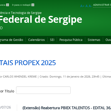
ADMINISTRAR S
 busca
3
Ir para o rodapé
4
A+
A
A-
iência e Tecnologia de Sergipe
 Federal de Sergipe
ÃO
grama de Gestão
Calendários
SEI
Pesquisa Pública
Sistemas
Ouv
TAIS PROPEX 2025
por
CARLOS WHENDEL KREME
|
Criado: Domingo, 11 de Janeiro de 2026, 23h45
|
Última
por Título
/07/26
(Extensão) Reabertura PBIEX TALENTOS - EDITAL 3