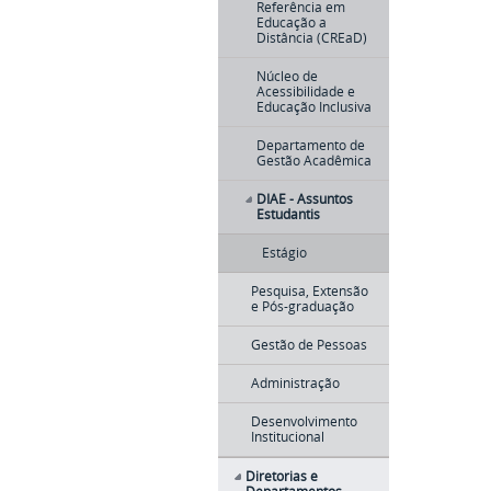
Referência em
Educação a
Distância (CREaD)
Núcleo de
Acessibilidade e
Educação Inclusiva
Departamento de
Gestão Acadêmica
DIAE - Assuntos
Estudantis
Estágio
Pesquisa, Extensão
e Pós-graduação
Gestão de Pessoas
Administração
Desenvolvimento
Institucional
Diretorias e