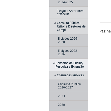
2024-2025
Eleições Anteriores
CONSUP
Consulta Pública -
Reitor e Diretores de
Campi
Página
Eleições 2026-
2030
Eleições 2022-
2026
Conselho de Ensino,
Pesquisa e Extensão
Chamadas Públicas
Consulta Pública
2026-2027
2023
2020