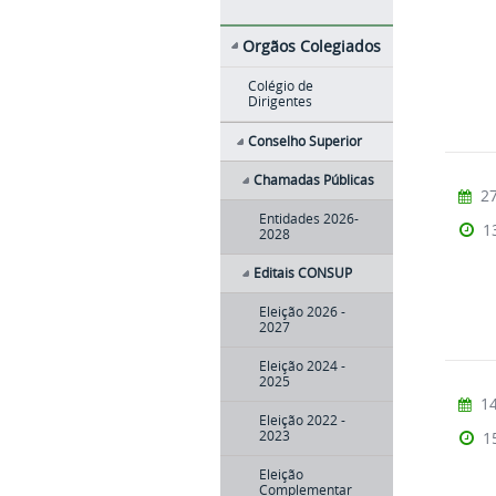
Orgãos Colegiados
Colégio de
Dirigentes
Conselho Superior
Chamadas Públicas
27
Entidades 2026-
1
2028
Editais CONSUP
Eleição 2026 -
2027
Eleição 2024 -
2025
14
Eleição 2022 -
1
2023
Eleição
Complementar