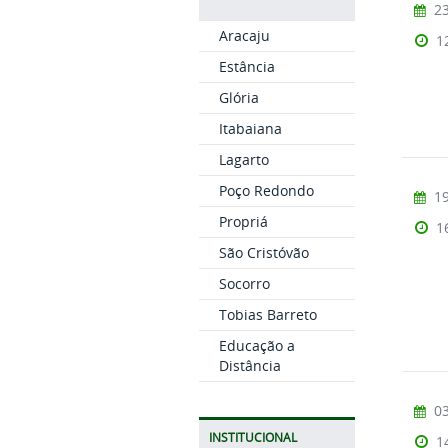
23
Aracaju
1
Estância
Glória
Itabaiana
Lagarto
Poço Redondo
19
Propriá
1
São Cristóvão
Socorro
Tobias Barreto
Educação a
Distância
03
INSTITUCIONAL
1