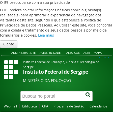
O IFS preocupa-se com a sua privacidade
O IFS poderá coletar informações básicas sobre a(s) visita(s)
realizada(s) para aprimorar a experiência de navegação dos
visitantes deste site, segundo o que estabelece a Política de
Privacidade de Dados Pessoais. Ao utilizar este site, você concorda
com a coleta e tratamento de seus dados pessoais por meio de
formulários e cookies.
Leia mais
Ciente
ADMINISTRAR SITE
ACESSIBILIDADE -
ALTO CONTRASTE
MAPA
A+
A
A-
Instituto Federal de Educação, Ciência e Tecnologia de
Sergipe
Instituto Federal de Sergipe
MINISTÉRIO DA EDUCAÇÃO
Webmail
Biblioteca
CPA
Programa de Gestão
Calendários