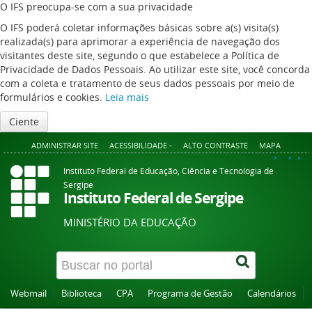
O IFS preocupa-se com a sua privacidade
O IFS poderá coletar informações básicas sobre a(s) visita(s)
realizada(s) para aprimorar a experiência de navegação dos
visitantes deste site, segundo o que estabelece a Política de
Privacidade de Dados Pessoais. Ao utilizar este site, você concorda
com a coleta e tratamento de seus dados pessoais por meio de
formulários e cookies.
Leia mais
Ciente
ADMINISTRAR SITE
ACESSIBILIDADE -
ALTO CONTRASTE
MAPA
A+
A
A-
Instituto Federal de Educação, Ciência e Tecnologia de
Sergipe
Instituto Federal de Sergipe
MINISTÉRIO DA EDUCAÇÃO
Webmail
Biblioteca
CPA
Programa de Gestão
Calendários