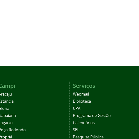
Campi
Serviços
Aracaju
Webmail
Estância
Biblioteca
Glória
CPA
Itabaiana
Programa de Gestão
Lagarto
Calendários
Poço Redondo
SEI
Propriá
Pesquisa Pública