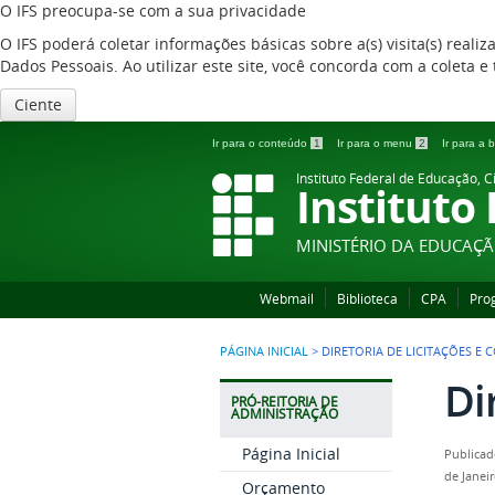
O IFS preocupa-se com a sua privacidade
O IFS poderá coletar informações básicas sobre a(s) visita(s) reali
Dados Pessoais. Ao utilizar este site, você concorda com a coleta
Ciente
Ir para o conteúdo
1
Ir para o menu
2
Ir para a
Instituto Federal de Educação, C
Instituto
MINISTÉRIO DA EDUCAÇ
Webmail
Biblioteca
CPA
Pro
PÁGINA INICIAL
>
DIRETORIA DE LICITAÇÕES E
Di
PRÓ-REITORIA DE
ADMINISTRAÇÃO
Página Inicial
Publicad
de Janei
Orçamento