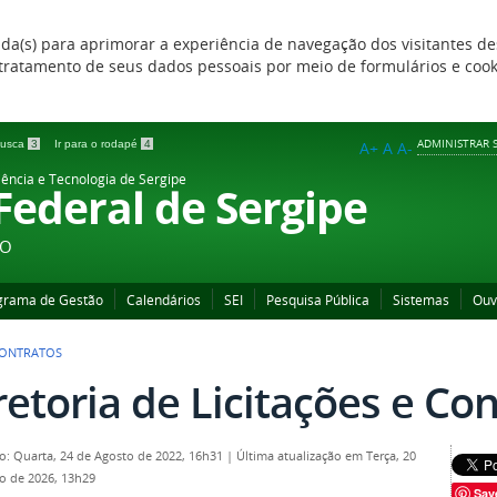
zada(s) para aprimorar a experiência de navegação dos visitantes de
 e tratamento de seus dados pessoais por meio de formulários e coo
ADMINISTRAR S
 busca
3
Ir para o rodapé
4
A+
A
A-
iência e Tecnologia de Sergipe
 Federal de Sergipe
ÃO
grama de Gestão
Calendários
SEI
Pesquisa Pública
Sistemas
Ouv
 CONTRATOS
retoria de Licitações e Co
o: Quarta, 24 de Agosto de 2022, 16h31
|
Última atualização em Terça, 20
ro de 2026, 13h29
Sav